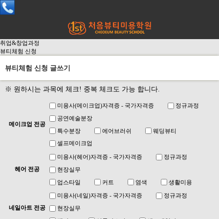
취업&창업과정
뷰티체험 신청
뷰티체험 신청 글쓰기
※ 원하시는 과목에 체크! 중복 체크도 가능 합니다.
미용사(메이크업)자격증 - 국가자격증
정규과정
공연예술분장
메이크업 전공
특수분장
에어브러쉬
웨딩뷰티
셀프메이크업
미용사(헤어)자격증 - 국가자격증
정규과정
헤어 전공
현장실무
업스타일
커트
염색
생활미용
미용사(네일)자격증 - 국가자격증
정규과정
네일아트 전공
현장실무