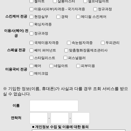
젤아트
살롱마스터
셀프네일아트
미용사(피부)자격증 - 국가자격증
정규과정
스킨케어 전공
현장실무
경락
메디컬 스킨케어
왁싱자격증
이용사(헤어) 전
정규과정
공
국제미용자격증
속눈썹자격증
두피관리
스페셜 전공
쎄미 퍼머넌트
맞춤형화장품제조관리사
스타일리스트
퍼스널컬러
헤어
네일아트
피부미용
미용국비 전공
메이크업
※ 기입한 정보(이름, 휴대폰)가 사실과 다를 경우 조회 서비스를 받으
실 수 없습니다.
이름
-
-
연락처
■
개인정보 수집 및 이용에 대한 동의